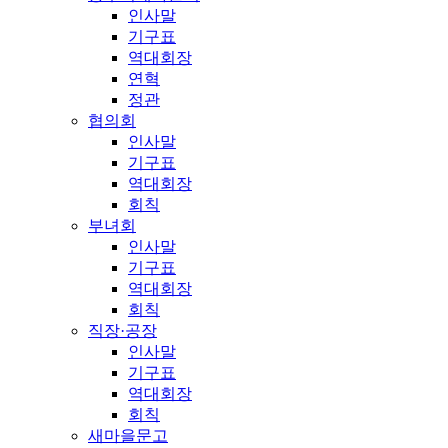
인사말
기구표
역대회장
연혁
정관
협의회
인사말
기구표
역대회장
회칙
부녀회
인사말
기구표
역대회장
회칙
직장·공장
인사말
기구표
역대회장
회칙
새마을문고