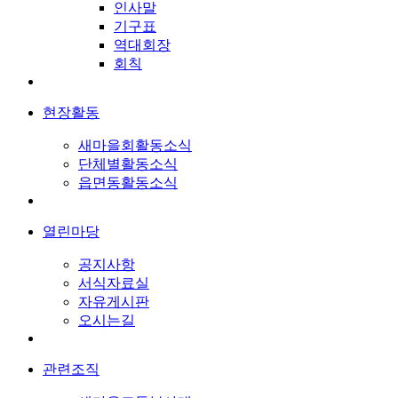
인사말
기구표
역대회장
회칙
현장활동
새마을회활동소식
단체별활동소식
읍면동활동소식
열린마당
공지사항
서식자료실
자유게시판
오시는길
관련조직