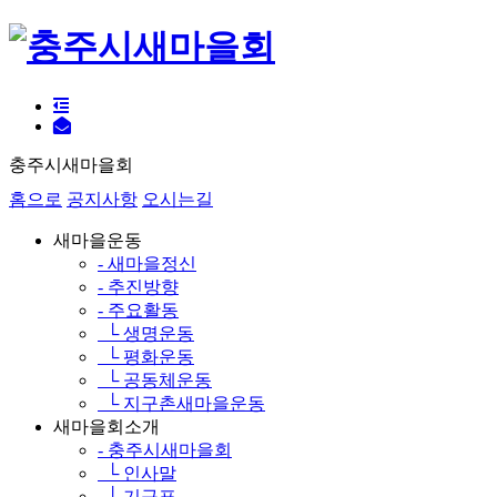
충주시새마을회
홈으로
공지사항
오시는길
새마을운동
- 새마을정신
- 추진방향
- 주요활동
└ 생명운동
└ 평화운동
└ 공동체운동
└ 지구촌새마을운동
새마을회소개
- 충주시새마을회
└ 인사말
└ 기구표