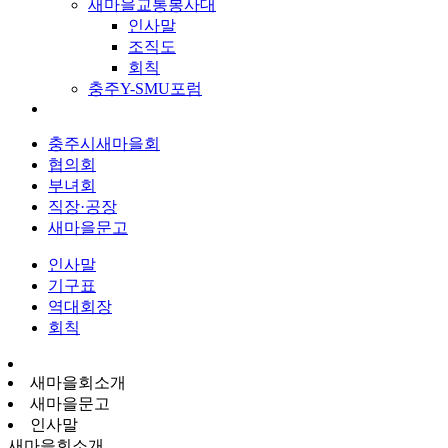
새마을교통봉사대
인사말
조직도
회칙
충주Y-SMU포럼
충주시새마을회
협의회
부녀회
직장·공장
새마을문고
인사말
기구표
역대회장
회칙
새마을회소개
새마을문고
인사말
새마을회소개