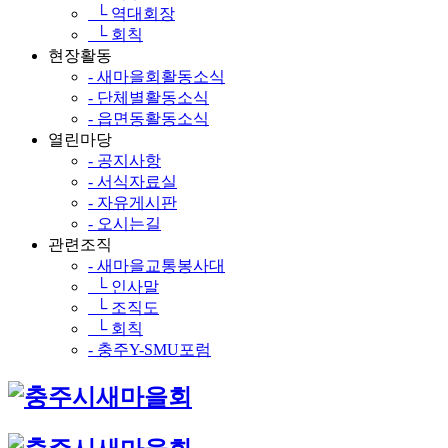
└ 역대회장
└ 회칙
현장활동
- 새마을회활동소식
- 단체별활동소식
- 읍면동활동소식
열린마당
- 공지사항
- 서식자료실
- 자유게시판
- 오시는길
관련조직
- 새마을교통봉사대
└ 인사말
└ 조직도
└ 회칙
- 충주Y-SMU포럼