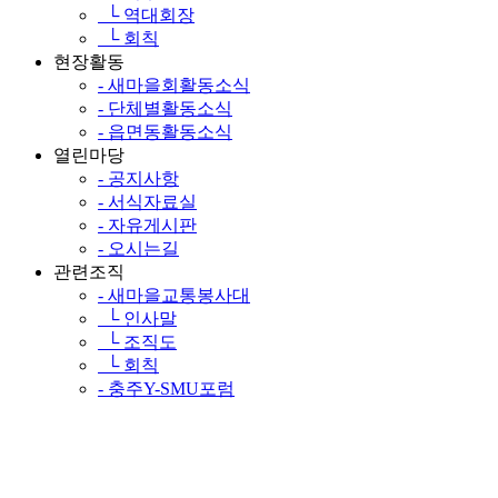
└ 역대회장
└ 회칙
현장활동
- 새마을회활동소식
- 단체별활동소식
- 읍면동활동소식
열린마당
- 공지사항
- 서식자료실
- 자유게시판
- 오시는길
관련조직
- 새마을교통봉사대
└ 인사말
└ 조직도
└ 회칙
- 충주Y-SMU포럼