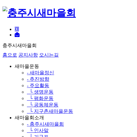
충주시새마을회
홈으로
공지사항
오시는길
새마을운동
- 새마을정신
- 추진방향
- 주요활동
└ 생명운동
└ 평화운동
└ 공동체운동
└ 지구촌새마을운동
새마을회소개
- 충주시새마을회
└ 인사말
└ 기구표