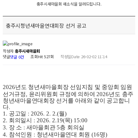
충주시새마을회 새소식을 알려드립니다.
충주시청년새마을연대회장 선거 공고
작성자
충주시새마을회
댓글
조회
Hit 527회
작성일
Date 26-02-02 11:14
댓글 0건
2026
년도 청년새마을회장 선임지침 및 중앙회 임원
선거규정
,
윤리위원회 규정에
의하여
2026
년도 충주
청년새마을연대회장 선거를 아래와 같이 공고합니
다
.
1.
공고일
: 2026. 2. 2.(
월
)
2.
회의일시
: 2026. 2.19(
목
) 15:00
3.
장 소
:
새마을회관
5
층 회의실
4.
참석인원
:
청년새마을연대 회원
(16
명
)