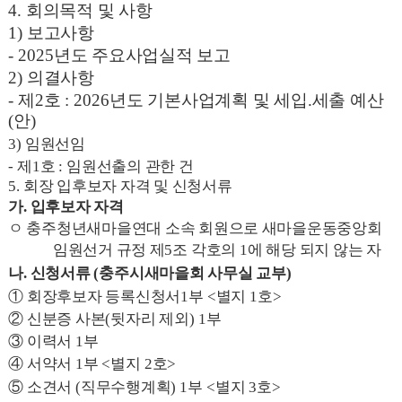
4.
회의목적 및 사항
1)
보고사항
- 2025
년도 주요사업실적 보고
2)
의결사항
-
제
2
호
: 2026
년도 기본사업계획 및 세입
.
세출 예산
(
안
)
3)
임원선임
-
제
1
호
:
임원선출의 관한 건
5.
회장 입후보자 자격 및 신청서류
가
.
입후보자 자격
ㅇ 충주청년새마을연대 소속 회원으로 새마을운동중앙회
임원선거 규정 제
5
조 각호의
1
에 해당 되지 않는 자
나
.
신청서류
(
충주시새마을회 사무실 교부
)
①
회장후보자 등록신청서
1
부
<
별지
1
호
>
②
신분증 사본
(
뒷자리 제외
) 1
부
③
이력서
1
부
④
서약서
1
부
<
별지
2
호
>
⑤
소견서
(
직무수행계획
) 1
부
<
별지
3
호
>