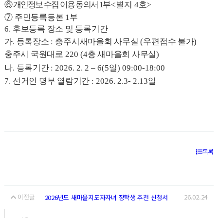
⑥
개인정보 수집 이용 동의서
1
부
<
별지
4
호
>
⑦
주민등록등본
1
부
6.
후보등록 장소 및 등록기간
가
.
등록장소
:
충주시새마을회 사무실
(
우편접수 불가
)
충주시 국원대로
220 (4
층 새마을회 사무실
)
나
.
등록기간
: 2026. 2. 2
–
6(5
일
) 09:00-18:00
7.
선거인 명부 열람기간
: 2026. 2.3- 2.13
일
목록
이전글
26.02.24
2026년도 새마을지도자자녀 장학생 추천 신청서