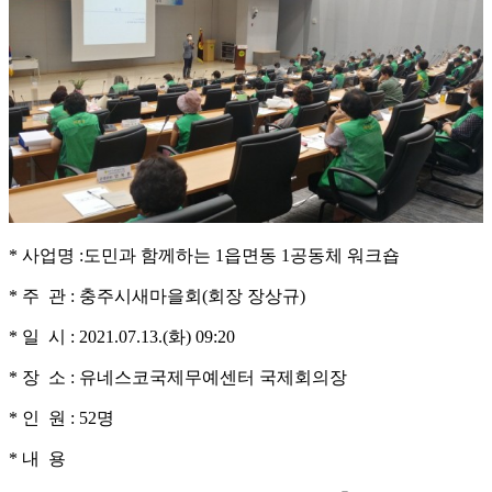
* 사업명 :도민과 함께하는 1읍면동 1공동체 워크숍
* 주 관 : 충주시새마을회(회장 장상규)
* 일 시 : 2021.07.13.(화) 09:20
* 장 소 : 유네스코국제무예센터 국제회의장
* 인 원 : 52명
* 내 용