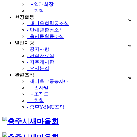
└ 역대회장
└ 회칙
현장활동
- 새마을회활동소식
- 단체별활동소식
- 읍면동활동소식
열린마당
- 공지사항
- 서식자료실
- 자유게시판
- 오시는길
관련조직
- 새마을교통봉사대
└ 인사말
└ 조직도
└ 회칙
- 충주Y-SMU포럼