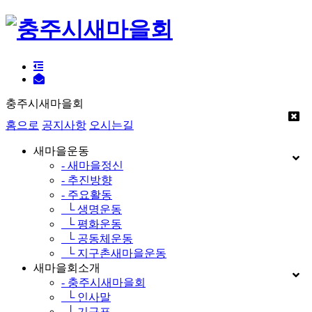
충주시새마을회
홈으로
공지사항
오시는길
새마을운동
- 새마을정신
- 추진방향
- 주요활동
└ 생명운동
└ 평화운동
└ 공동체운동
└ 지구촌새마을운동
새마을회소개
- 충주시새마을회
└ 인사말
└ 기구표