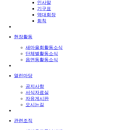
인사말
기구표
역대회장
회칙
현장활동
새마을회활동소식
단체별활동소식
읍면동활동소식
열린마당
공지사항
서식자료실
자유게시판
오시는길
관련조직