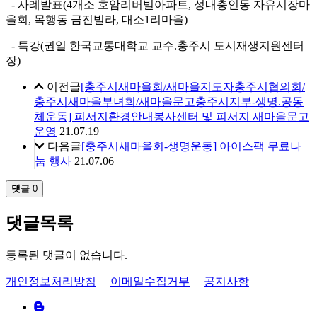
- 사례발표(4개소 호암리버빌아파트, 성내충인동 자유시장마
을회, 목행동 금진빌라, 대소1리마을)
- 특강(권일 한국교통대학교 교수.충주시 도시재생지원센터
장)
이전글
[충주시새마을회/새마을지도자충주시협의회/
충주시새마을부녀회/새마을문고충주시지부-생명.공동
체운동] 피서지환경안내봉사센터 및 피서지 새마을문고
운영
21.07.19
다음글
[충주시새마을회-생명운동] 아이스팩 무료나
눔 행사
21.07.06
댓글
0
댓글목록
등록된 댓글이 없습니다.
개인정보처리방침
이메일수집거부
공지사항